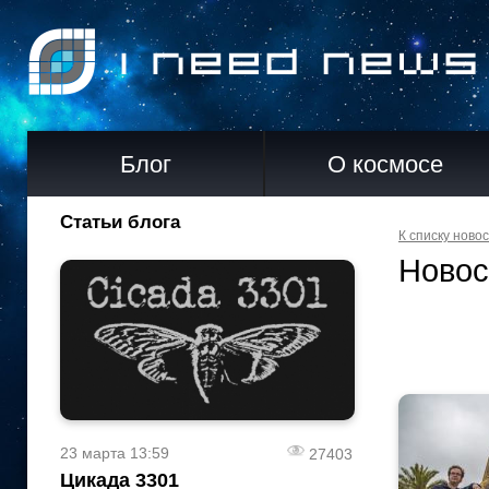
Блог
О космосе
Статьи блога
К списку ново
Новос
23 марта 13:59
27403
Цикада 3301