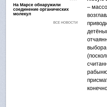
На Марсе обнаружили
– массо
соединение органических
молекул
возглав
приводи
ВСЕ НОВОСТИ
детёныш
отчаянн
выбора:
(поскол
считанн
рабыню
присма
конечно