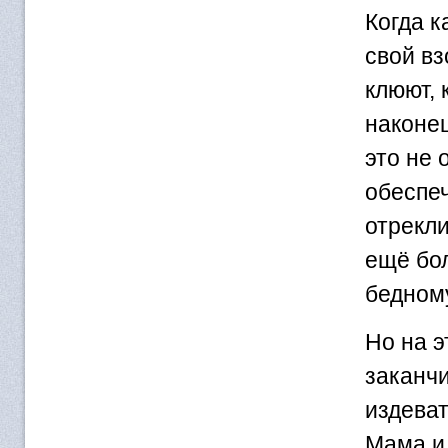
Когда к
свой вз
клюют, 
наконец
это не 
обеспе
отрекли
ещё бол
бедному
Но на э
заканч
издеват
Мама и 