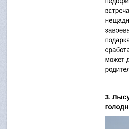
педофи
встреч
нещадн
завоева
подарка
сработа
может д
родител
3. Лыс
голод