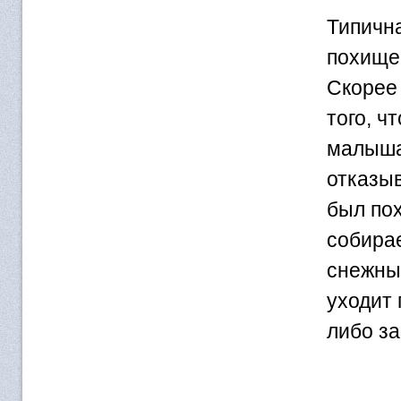
Типична
похищен
Скорее 
того, ч
малыша,
отказыв
был пох
собирае
снежных
уходит
либо за