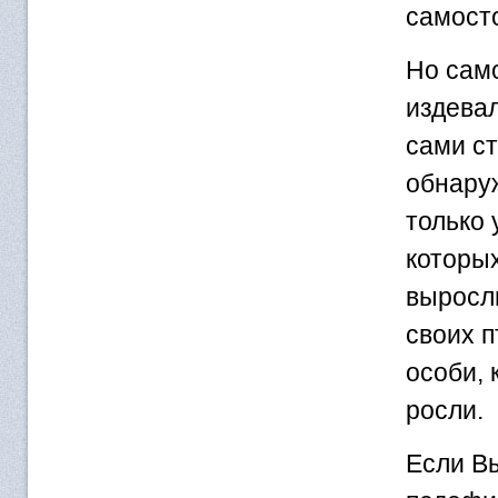
самост
Но само
издевал
сами с
обнару
только
которы
выросли
своих п
особи, 
росли.
Если Вы