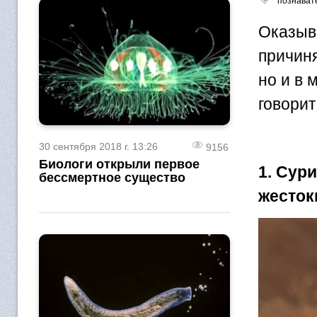
познават
Оказыв
причиня
но и в 
говорит
30 сентября 2018 г. 13:26
9156
Биологи открыли первое
1. Сур
бессмертное существо
жесток