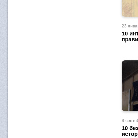
23 янва
10 ин
прави
8 сентя
10 бе
истор