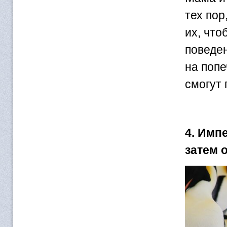
тех пор
их, что
поведен
на попе
смогут
4. Имп
затем 