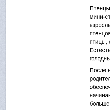
Птенцы
мини-ст
взрослы
птенцов
птицы,
Естеств
голодн
После н
родител
обеспе
начинаю
больше 