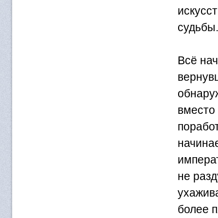
искусст
судьбы
Всё нач
вернувш
обнаруж
вместо 
поработ
начинае
императ
не разд
ухажива
более п