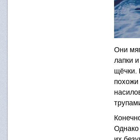
Они мяг
лапки и
щёчки.
похожи 
насилов
трупам
Конечно
Однако 
их безу