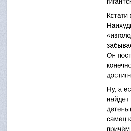
гигантс
Кстати 
Наихудш
«изголо
забывае
Он пост
конечно
достигн
Ну, а е
найдёт 
детёныш
самец 
причём 