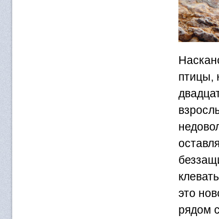
Насканс
птицы, 
двадца
взросл
недовол
оставля
беззащ
клевать
это но
рядом с