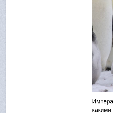
Императ
какими 