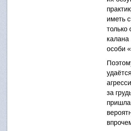
практик
иметь с
только 
калана
особи 
Поэтом
удаётся
агресс
за груд
пришла 
вероятн
впрочем