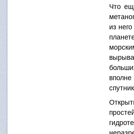
Что ещ
метано
из него
планете
морским
вырыва
больши
вполне
спутник
Открыт
прост
гидрот
неразр