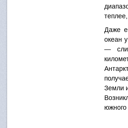
диапазо
теплее,
Даже е
океан 
— сли
километ
Антарк
получа
Земли и
Возник
южного 