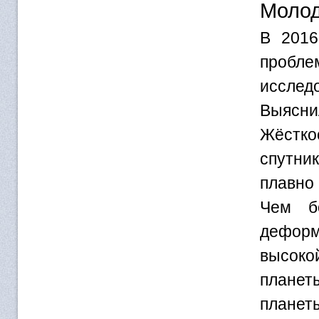
Молод
В 2016
пробл
исслед
Выясни
Жёстко
спутни
плавно
Чем б
деформ
высоко
планет
планеты