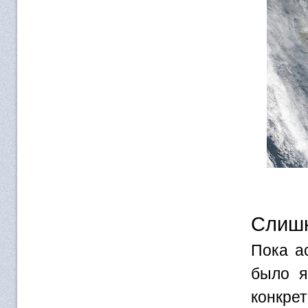
Слишк
Пока а
было я
конкре