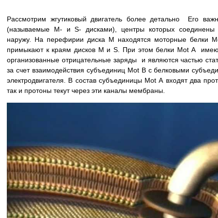
Рассмотрим жгутиковый двигатель более детально Его важ
(называемые М- и S- дисками), центры которых соединен
наружу. На перефирии диска М находятся моторные белки М
примыкают к краям дисков М и S. При этом белки Mot A име
организованные отрицательные заряды и являются частью ста
за счет взаимодействия субъединиц Мot B с белковыми субъед
электродвигателя. В состав субъединицы Мot А входят два прот
так и протоны текут через эти каналы мембраны.