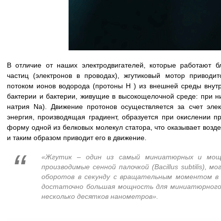
В отличие от наших электродвигателей, которые работают б
частиц (электронов в проводах), жгутиковый мотор привод
потоком ионов водорода (протоны H ) из внешней среды внутр
бактерии и бактерии, живущие в высокощелочной среде: при н
натрия Na). Движение протонов осуществляется за счет элек
энергия, производящая градиент, образуется при окислении п
форму одной из белковых молекул статора, что оказывает возде
и таким образом приводит его в движение.
«Жгутик – один из самый миниатюрных и мощ
производимые сенной палочкой (Bacillus subtilis),
оборотов в секунду с вращательным моментом в
достаточно большая мощность для миниатюрного 
несколько десятков нанометров».