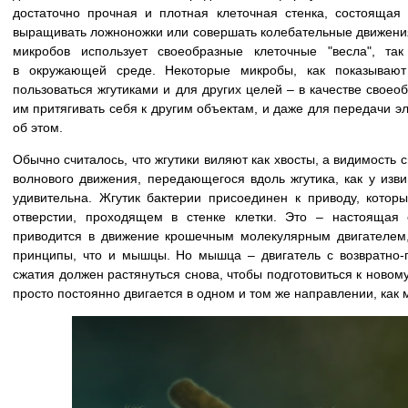
достаточно прочная и плотная клеточная стенка, состояща
выращивать ложноножки или совершать колебательные движения
микробов использует своеобразные клеточные "весла", та
в окружающей среде. Некоторые микробы, как показывают 
пользоваться жгутиками и для других целей – в качестве свое
им притягивать себя к другим объектам, и даже для передачи эл
об этом.
Обычно считалось, что жгутики виляют как хвосты, а видимость
волнового движения, передающегося вдоль жгутика, как у из
удивительна. Жгутик бактерии присоединен к приводу, котор
отверстии, проходящем в стенке клетки. Это – настоящая
приводится в движение крошечным молекулярным двигателем,
принципы, что и мышцы. Но мышца – двигатель с возвратно-
сжатия должен растянуться снова, чтобы подготовиться к ново
просто постоянно двигается в одном и том же направлении, как