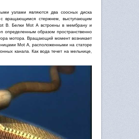
ными узлами являются два соосных диска
ы с вращающимся стержнем, выступающим
ot B. Белки Мot А встроены в мембрану и
юn определенным образом пространственно
тора мотора. Вращающий момент возникает
иницами Мot А, расположенными на статоре
онных канала. Как вода течет на мельнице,