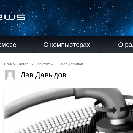
смосе
О компьютерах
О ра
Список блогов
→
Все статьи
→
Лев Давыдов
Лев Давыдов