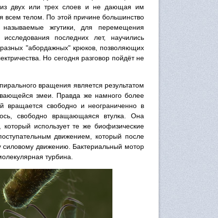
я из двух или трех слоев и не дающая им
 всем телом. По этой причине большинство
к называемые жгутики, для перемещения
исследования последних лет, научились
образных "абордажных" крюков, позволяющих
ектричества. Но сегодня разговор пойдёт не
 спирального вращения является результатом
вивающейся змеи. Правда же намного более
ый вращается свободно и неограниченно в
 ось, свободно вращающаяся втулка. Она
 который использует те же биофизические
поступательным движением, который после
му силовому движению. Бактериальный мотор
 молекулярная турбина.