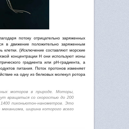
лагодаря потоку отрицательно заряженных
ится в движение положительно заряженным
ь клетки. (Исключение составляют морские
изкой концентрации H они используют ионы
трического градиента или pH-градиента, а
родуктов питания. Поток протонов изменяет
йствие на одну из белковых молекул ротора
ных моторов в природе. Моторы,
 могут вращаться со скоростью до 200
 1400 пиконьютон-нанометров. Это
механизма, ширина которого всего