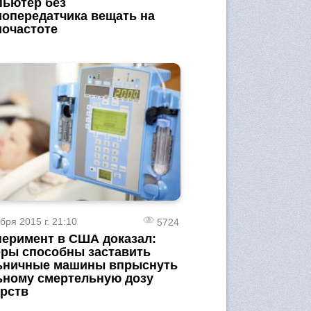
пьютер без
иопередатчика вещать на
иочастоте
бря 2015 г. 21:10
5724
перимент в США доказал:
еры способны заставить
ьничные машины впрыснуть
ьному смертельную дозу
арств