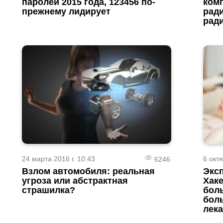
паролей 2015 года, 123456 по-
ком
прежнему лидирует
рад
рад
24 марта 2016 г. 10:43
6 октя
6246
Взлом автомобиля: реальная
Экс
угроза или абстрактная
Хак
страшилка?
бол
бол
лек