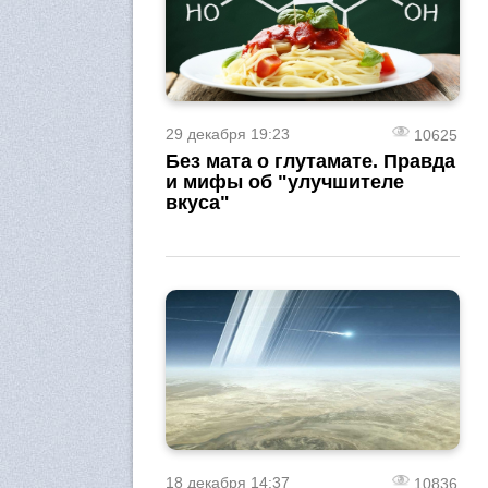
29 декабря 19:23
10625
Без мата о глутамате. Правда
и мифы об "улучшителе
вкуса"
18 декабря 14:37
10836