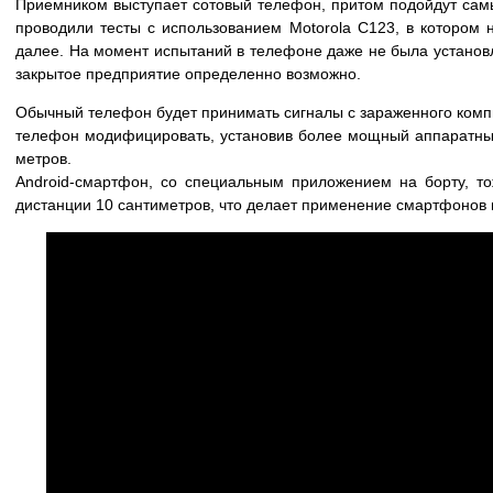
Приемником выступает сотовый телефон, притом подойдут сам
проводили тесты с использованием Motorola C123, в котором не
далее. На момент испытаний в телефоне даже не была установл
закрытое предприятие определенно возможно.
Обычный телефон будет принимать сигналы с зараженного компь
телефон модифицировать, установив более мощный аппаратный
метров.
Android-смартфон, со специальным приложением на борту, то
дистанции 10 сантиметров, что делает применение смартфонов