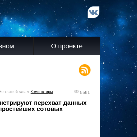
зном
О проекте
| Новостной канал:
Компьютеры
5581
нстрируют перехват данных
простейших сотовых