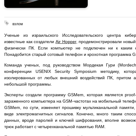
взлом
Ученые из израильского Исследовательского центра кибер
известные как создатели
Air Hopper
, продемонстрировали новый
физически ПК. Если компьютер не подключен ни к каким с
Понадобится старый сотовый телефон и крохотная программа G
Команда ученых, под руководством Мордекая Гури (Mordech
конференции USENIX Security Symposium методику, кото
изолированных от любых внешний воздействий ПК, притом а
небольшой программы.
Эксперты создали программу GSMem, которая является proof-
зараженного компьютера на GSM-частотах на мобильный телеф
GSMem, по сути, изменяет прошивку мультиканальной памяти, 
виде электромагнитных сигналов. Конечно, много таким спос
данных, вроде паролей и ключей шифрования, вполне возможн
трюк работает с четырехканальной памятью RAM.