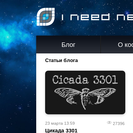
Блог
О ко
Статьи блога
23 марта 13:59
27396
Цикада 3301