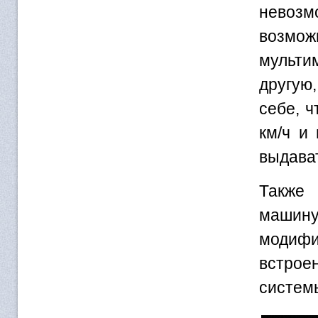
невоз
возмож
мульти
другую
себе, ч
км/ч и
выдава
Также 
машину
модиф
встрое
систем