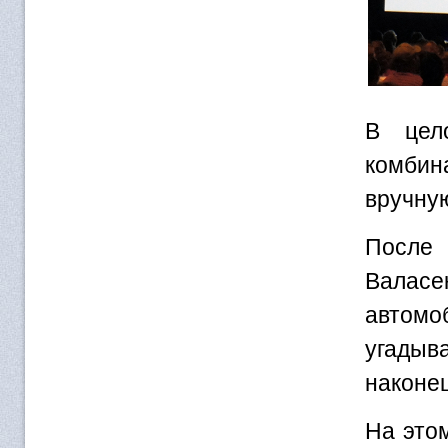
В цел
комбин
вручну
После 
Валасе
автомо
угадыв
наконец
На это