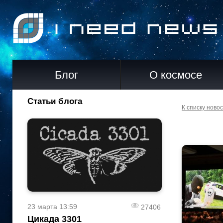
Блог
О космосе
Статьи блога
К списку ново
23 марта 13:59
27406
Цикада 3301