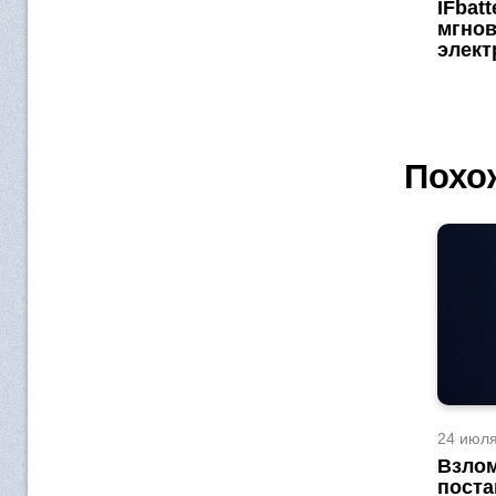
IFbat
мгнов
элек
Похо
24 июля
Взлом
поста