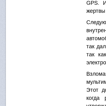
GPS. И
жертвы 
Следую
внутре
автомоб
так да
так ка
электро
Взлом
мульти
Этот д
когда 
утвержд