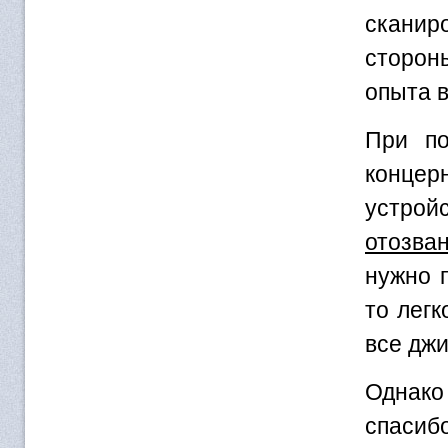
сканир
сторон
опыта в
При по
концер
устрой
отозва
нужно п
то легк
все джи
Однако
спасиб