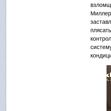
взломщ
Миллер
застав
плясат
контро
систем
кондици