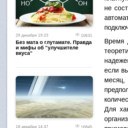
не сост
автома
подключ
29 декабря 19:23
10631
Время 
Без мата о глутамате. Правда
и мифы об "улучшителе
теорет
вкуса"
надеже
если вы
месяц,
предп
количе
Для ха
органи
18 декабря 14:37
10845