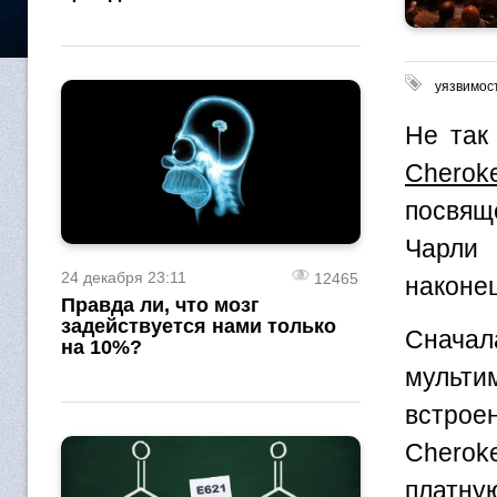
уязвимос
Не так
Cherok
посвящ
Чарли 
24 декабря 23:11
12465
наконец
Правда ли, что мозг
задействуется нами только
Снача
на 10%?
мульт
встрое
Cherok
платну