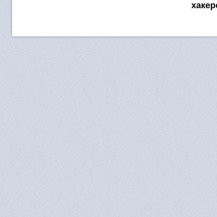
хакер