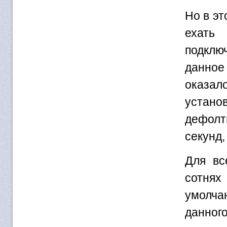
Но в эт
ехать
подклю
данное 
оказал
устано
дефолт
секунд,
Для вс
сотнях
умолча
данно