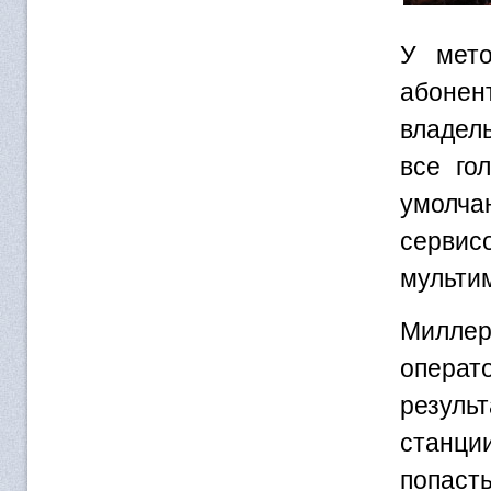
У мето
абонен
владел
все го
умолча
сервис
мульти
Миллер
операт
результ
станци
попаст