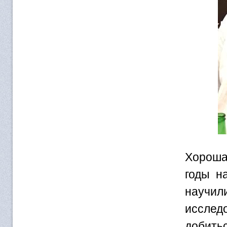
Хороша
годы н
научи
исслед
добить