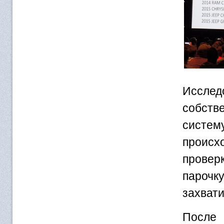
Исслед
собств
систем
происх
провер
парочк
захвати
После