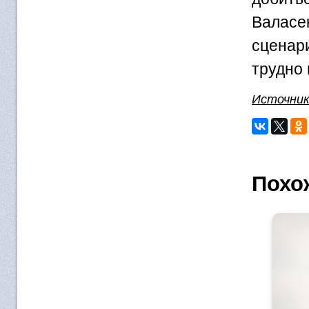
Валасе
сценар
трудно 
Источни
Похо