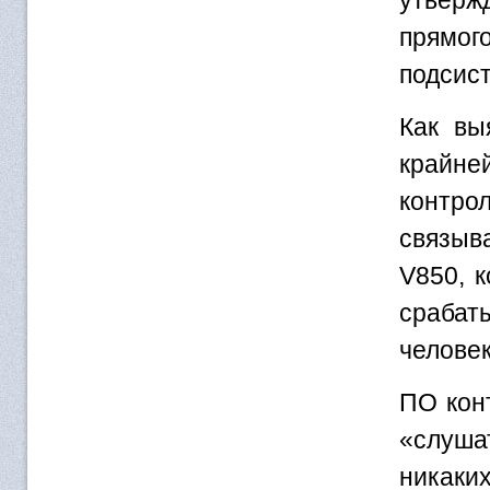
прямог
подсист
Как вы
крайне
контр
связыв
V850, 
срабат
человек
ПО кон
«слуша
никаки