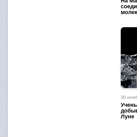
На Ма
соеди
моле
30 октяб
Учены
добыв
Луне