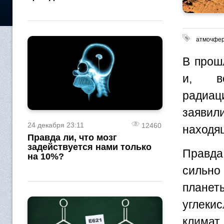
атмочфе
В прош
и, в
радиац
заявил
24 декабря 23:11
12460
находя
Правда ли, что мозг
задействуется нами только
Правда
на 10%?
сильно
планет
углекис
климат 