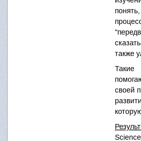
понять
процесс
"перед
сказат
также у
Такие 
помога
своей 
развит
котору
Резуль
Science