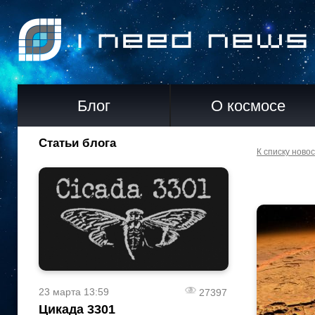
Блог
О космосе
Статьи блога
К списку ново
23 марта 13:59
27397
Цикада 3301