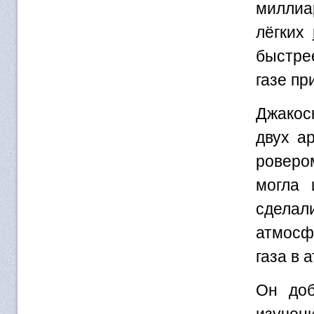
милли
лёгких
быстре
газе пр
Джакоск
двух а
ровером
могла 
сделали
атмосфе
газа в 
Он доб
изучен