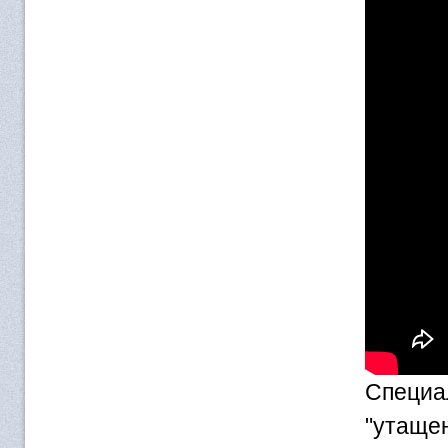
Специ
"утаще