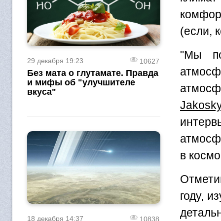
комфор
(если, 
"Мы по
29 декабря 19:23
10627
атмосф
Без мата о глутамате. Правда
и мифы об "улучшителе
атмосф
вкуса"
Jakosk
интер
атмосф
в космо
Отмети
году, и
детальн
18 декабря 14:37
10838