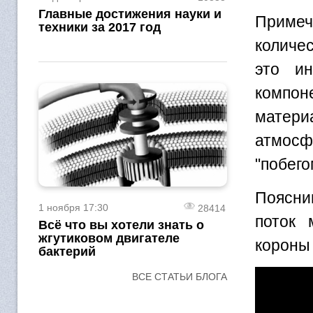
Главные достижения науки и
Примеч
техники за 2017 год
количес
это и
компо
матери
атмосфе
"побего
Поясним
1 ноября 17:30
28414
поток 
Всё что вы хотели знать о
жгутиковом двигателе
короны
бактерий
ВСЕ СТАТЬИ БЛОГА