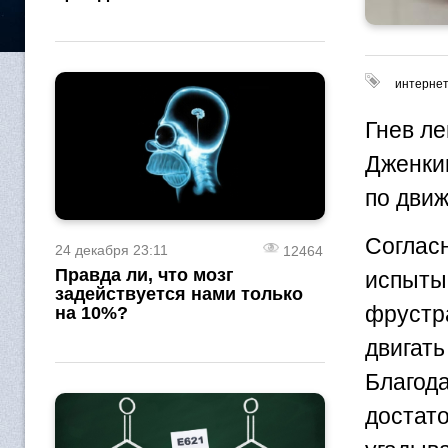
интерне
Гнев л
Дженки
по дви
Соглас
24 декабря 23:11
12464
Правда ли, что мозг
испыт
задействуется нами только
фрустр
на 10%?
двига
Благо
достат