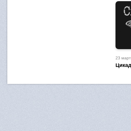
23 март
Цикад