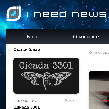
Блог
О космосе
Статьи блога
К списку ново
23 марта 13:59
27403
Цикада 3301