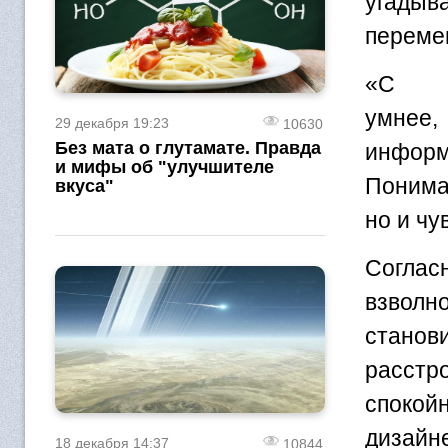
угадыв
переме
«С п
умнее
29 декабря 19:23
10630
Без мата о глутамате. Правда
информ
и мифы об "улучшителе
Понима
вкуса"
но и чу
Соглас
взволно
станов
расстр
спокойн
дизайн
18 декабря 14:37
10844