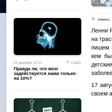
комиксы
Ленни 
на трас
пишем 
кем бы
24 декабря 23:11
12463
детск
Правда ли, что мозг
заболе
задействуется нами только
на 10%?
17 авг
своем 