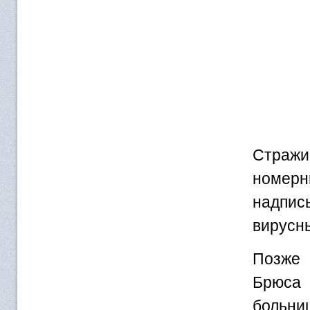
Стражи
номер
надпис
вирусн
Позже 
Брюса 
больни