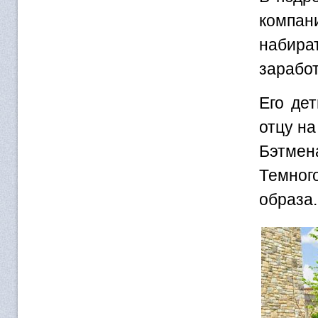
компан
набира
заработ
Его де
отцу на
Бэтмен
Темног
образа.