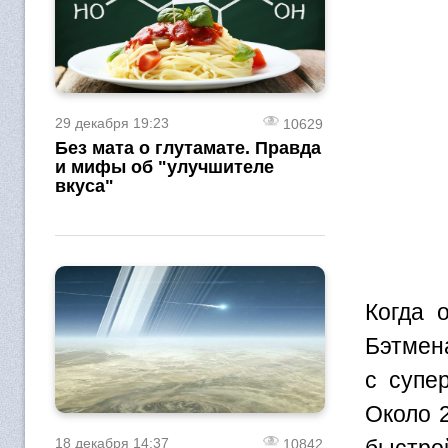
29 декабря 19:23
10629
Без мата о глутамате. Правда
и мифы об "улучшителе
вкуса"
Когда 
Бэтмена
с супе
Около 2
18 декабря 14:37
10842