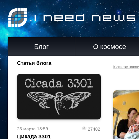
Блог
О космосе
Статьи блога
К списку ново
23 марта 13:59
27402
Цикада 3301