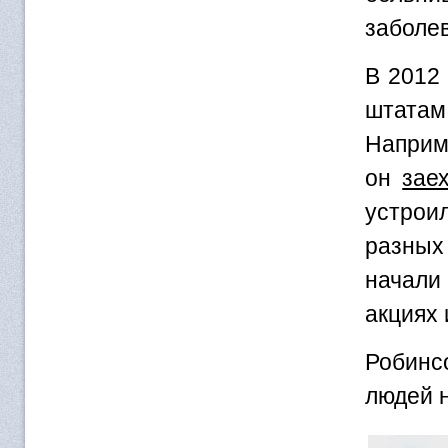
заболе
В 2012
штатам
Наприм
он
зае
устрои
разных
начали
акциях
Робинс
людей н