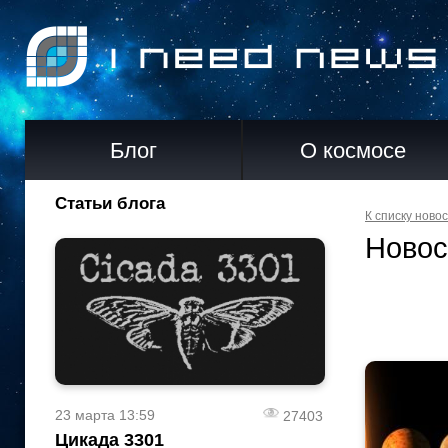
Блог
О космосе
Статьи блога
К списку ново
Новос
23 марта 13:59
27403
Цикада 3301