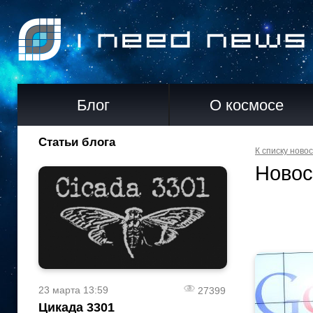
Блог
О космосе
Статьи блога
К списку ново
Новос
23 марта 13:59
27399
Цикада 3301